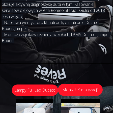
blokuje aktywną diagnostykę auta w tym kasowanie
serwisów olejowych w Alfa Romeo Stelvio , Giulia od 2018
roku w górę
- Naprawa wentylatora klimatronik, climatronic Ducato,
Boxer, Jumper
- Montaż czujników ciśnienia w kołach TPMS Ducato, Jumper,
Boxer
Montaż Klimatyzacji
Lampy Full Led Ducato